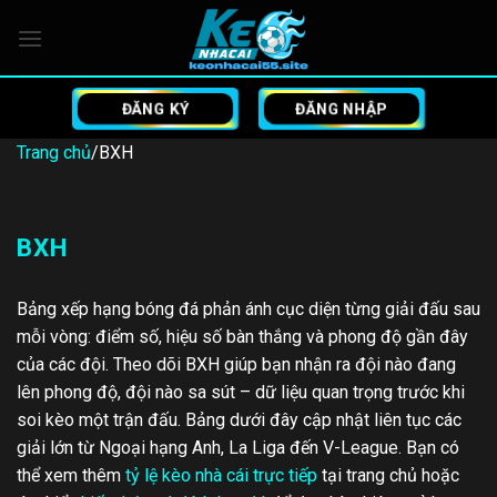
Bỏ
qua
nội
dung
ĐĂNG KÝ
ĐĂNG NHẬP
Trang chủ
/
BXH
BXH
Bảng xếp hạng bóng đá phản ánh cục diện từng giải đấu sau
mỗi vòng: điểm số, hiệu số bàn thắng và phong độ gần đây
của các đội. Theo dõi BXH giúp bạn nhận ra đội nào đang
lên phong độ, đội nào sa sút – dữ liệu quan trọng trước khi
soi kèo một trận đấu. Bảng dưới đây cập nhật liên tục các
giải lớn từ Ngoại hạng Anh, La Liga đến V-League. Bạn có
thể xem thêm
tỷ lệ kèo nhà cái trực tiếp
tại trang chủ hoặc