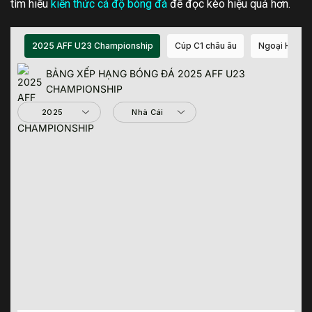
tìm hiểu
kiến thức cá độ bóng đá
để đọc kèo hiệu quả hơn.
2025 AFF U23 Championship
Cúp C1 châu âu
Ngoại Hạng 
BẢNG XẾP HẠNG BÓNG ĐÁ 2025 AFF U23
CHAMPIONSHIP
2025
Nhà Cái
V
bả
Bá
kế
Độ
về
3
C
tr
ch
kế