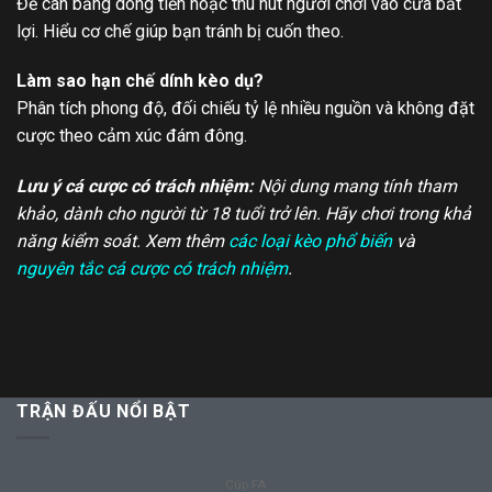
Để cân bằng dòng tiền hoặc thu hút người chơi vào cửa bất
lợi. Hiểu cơ chế giúp bạn tránh bị cuốn theo.
Làm sao hạn chế dính kèo dụ?
Phân tích phong độ, đối chiếu tỷ lệ nhiều nguồn và không đặt
cược theo cảm xúc đám đông.
Lưu ý cá cược có trách nhiệm:
Nội dung mang tính tham
khảo, dành cho người từ 18 tuổi trở lên. Hãy chơi trong khả
năng kiểm soát. Xem thêm
các loại kèo phổ biến
và
nguyên tắc cá cược có trách nhiệm
.
TRẬN ĐẤU NỔI BẬT
Cúp FA