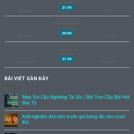
8/9/2026
21:00
Haarlem
Irlam
VĐQG Bồ Đào Nha
8/10/2026
00:00
FC Porto
Alverca
VĐQG Brazil
8/9/2026
21:00
Cruzeiro (MG)
Mirassol FC
BÀI VIẾT GẦN ĐÂY
Mẹo Soi Cầu Nghiêng Tài Xỉu | Bắt Trọn Cầu Bệt Hốt
Bạc Tỷ
Không
có
Kinh nghiệm đọc kèo trước giờ bóng lăn cho cược
bình
luận
thủ
ở
Mẹo
Không
Soi
có