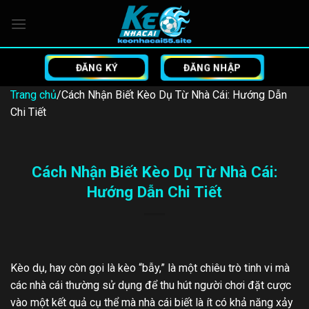
Bỏ
qua
nội
dung
ĐĂNG KÝ
ĐĂNG NHẬP
Trang chủ
/
Cách Nhận Biết Kèo Dụ Từ Nhà Cái: Hướng Dẫn
Chi Tiết
Cách Nhận Biết Kèo Dụ Từ Nhà Cái:
Hướng Dẫn Chi Tiết
Kèo dụ, hay còn gọi là kèo “bẫy,” là một chiêu trò tinh vi mà
các nhà cái thường sử dụng để thu hút người chơi đặt cược
vào một kết quả cụ thể mà nhà cái biết là ít có khả năng xảy