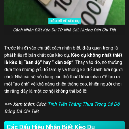
Cách Nhận Biết Kèo Dụ Từ Nhà Cái: Hướng Dẫn Chi Tiết
Trước khi đi vào chi tiết cách nhận biết, điều quan trọng là
phải hiểu rõ bản chất của kèo dụ.
Kèo dụ không nhất thiết
là kèo bị “bán độ” hay ” dàn xếp”
. Thay vào đó, nó thường
dựa trên những yếu tố tâm lý và thống kê để đánh lừa người
chơi. Nhà cái sẽ sử dụng các thủ thuật khác nhau để tạo ra
một “ảo ảnh” về khả năng chiến thắng cao, khiến người chơi
tin rằng đây là một cơ hội không thể bỏ lỡ.
==> Xem thêm: Cách
Tính Tiền Thắng Thua Trong Cá Độ
Bóng Đá Chi Tiết
Các Dấu Hiệu Nhận Biết Kèo Dụ