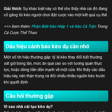
Giải thích:
Sự khác biệt này có thể cho thấy nhà cái đó đang
cố gắng lôi kéo người chơi đặt cược vào một kết quả cụ thể.
==> Xem thêm:
Phân Biệt Kèo Hiệp 1 và Kèo Cả Trận
Trong
Cá Cược Thể Thao
Dấu hiệu cảnh báo kèo dụ cần nhớ
Một số tín hiệu thường gặp: tỷ lệ kèo thay đổi bất thường
sát giờ bóng lăn, mức ăn quá cao so với tương quan thực
lực, hoặc dòng tiền dồn mạnh về một cửa. Khi thấy các dấu
hiệu này, nên thận trọng và đối chiếu nhiều nguồn kèo trước
khi quyết định.
Câu hỏi thường gặp
Vì sao nhà cái tạo kèo dụ?