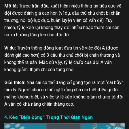
Mô tả:
Trước trận đấu, xuất hiện nhiều thông tin tiêu cực về
đội được đánh giá cao hơn (ví dụ, cầu thủ chủ chốt bị chấn
thương, nội bộ lục đục, huấn luyện viên có vấn đề). Tuy
nhiên, tỷ lệ kèo lại không thay đổi nhiều hoặc thậm chí còn
có xu hướng tăng lên cho đội đó.
Ví dụ:
Truyền thông đồng loạt đưa tin về việc đội A (được
đánh giá cao hơn) có 3 cầu thủ chủ chốt bị chấn thương và
không thể ra sân. Mặc dù vậy, tỷ lệ chấp của đội A vẫn
không giảm, thậm chí còn tăng nhẹ.
Giải thích:
Nhà cái có thể đang cố gắng tạo ra một “cái bẫy”
tâm lý. Người chơi có thể nghĩ rằng nhà cái biết điều gì đó
mà họ không biết, và việc tỷ lệ kèo không giảm chứng tỏ đội
A vẫn có khả năng chiến thắng cao.
4. Kèo “Biến Động” Trong Thời Gian Ngắn