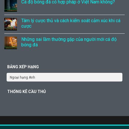
Cá độ bóng đá có hợp pháp ở Việt Nam không?
Cầu
bình
Nghiêng
luận
Không
Tài
ở
có
Xỉu
Kinh
bình
|
nghiệm
luận
Tâm lý cược thủ và cách kiểm soát cảm xúc khi cá
Bắt
đọc
ở
Trọn
kèo
cược
Cá
Cầu
trước
độ
Bệt
giờ
Không
bóng
Hốt
bóng
có
đá
Những sai lầm thường gặp của người mới cá độ
Bạc
lăn
bình
có
Tỷ
cho
luận
bóng đá
hợp
cược
ở
pháp
thủ
Tâm
Không
ở
lý
có
Việt
cược
bình
Nam
thủ
luận
không?
và
ở
BẢNG XẾP HẠNG
cách
Những
kiểm
sai
Ngoại hạng Anh
soát
lầm
cảm
thường
xúc
gặp
khi
của
THỐNG KÊ CẦU THỦ
cá
người
cược
mới
cá
độ
bóng
đá